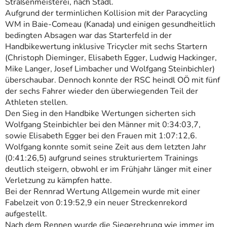
Straßenmeisterei, nach Stadl.
Aufgrund der terminlichen Kollision mit der Paracycling
WM in Baie-Comeau (Kanada) und einigen gesundheitlich
bedingten Absagen war das Starterfeld in der
Handbikewertung inklusive Tricycler mit sechs Startern
(Christoph Dieminger, Elisabeth Egger, Ludwig Hackinger,
Mike Langer, Josef Limbacher und Wolfgang Steinbichler)
überschaubar. Dennoch konnte der RSC heindl OÖ mit fünf
der sechs Fahrer wieder den überwiegenden Teil der
Athleten stellen.
Den Sieg in den Handbike Wertungen sicherten sich
Wolfgang Steinbichler bei den Männer mit 0:34:03,7,
sowie Elisabeth Egger bei den Frauen mit 1:07:12,6.
Wolfgang konnte somit seine Zeit aus dem letzten Jahr
(0:41:26,5) aufgrund seines strukturiertem Trainings
deutlich steigern, obwohl er im Frühjahr länger mit einer
Verletzung zu kämpfen hatte.
Bei der Rennrad Wertung Allgemein wurde mit einer
Fabelzeit von 0:19:52,9 ein neuer Streckenrekord
aufgestellt.
Nach dem Rennen wurde die Siegerehrung wie immer im