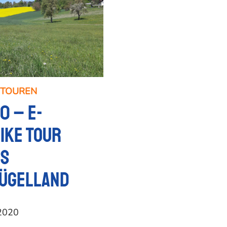
ETOUREN
20 – E-
ike Tour
s
ügelland
2020