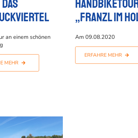
 das
Handbiketour
uckviertel
„Franzl im Ho
ur an einem schönen
Am 09.08.2020
ag
ERFAHRE MEHR
E MEHR