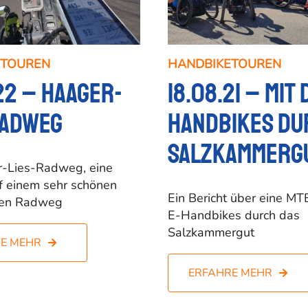
ETOUREN
HANDBIKETOUREN
22 – Haager-
18.08.21 – Mit 
Radweg
Handbikes du
Salzkammerg
-Lies-Radweg, eine
f einem sehr schönen
Ein Bericht über eine MT
eien Radweg
E-Handbikes durch das
Salzkammergut
E MEHR
ERFAHRE MEHR