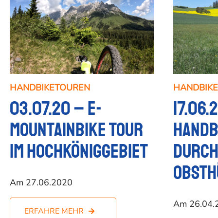
HANDBIKETOUREN
HANDBIK
03.07.20 – E-
17.06.
Mountainbike Tour
Handb
im Hochköniggebiet
durch
Obsth
Am 27.06.2020
Am 26.04.
ERFAHRE MEHR