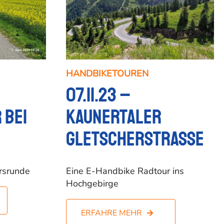
HANDBIKETOUREN
07.11.23 –
 bei
Kaunertaler
Gletscherstrasse
hrsrunde
Eine E-Handbike Radtour ins
Hochgebirge
ERFAHRE MEHR