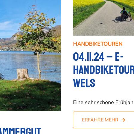
HANDBIKETOUREN
04.11.24 – E-
Handbiketour
Wels
Eine sehr schöne Frühja
ERFAHRE MEHR
zkammergut