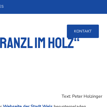
ES
KONTAKT
ranzl im Holz“
Text: Peter Holzinger
er
Webseite der Stadt Wels
heruntergeladen.