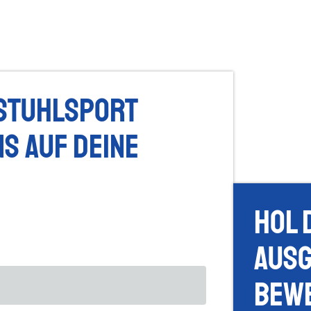
stuhlsport
s auf deine
Hol 
Ausg
Bew