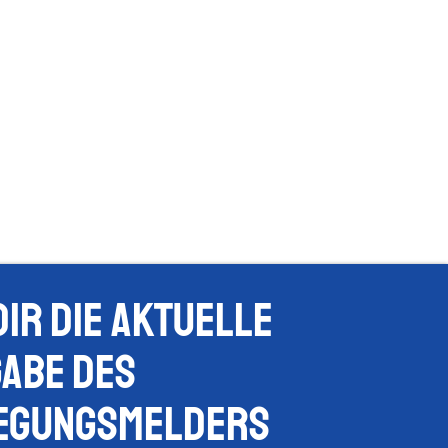
dir die Aktuelle
abe des
egungsmelders