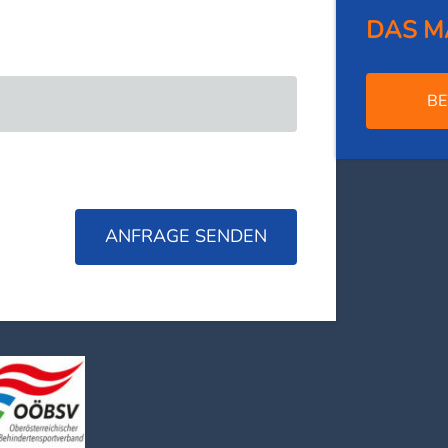
DAS M
BE