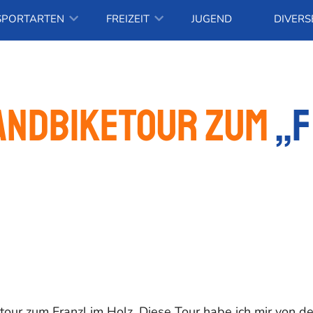
SPORTARTEN
FREIZEIT
JUGEND
DIVERS
Handbiketour zum
„F
our zum Franzl im Holz. Diese Tour habe ich mir von d