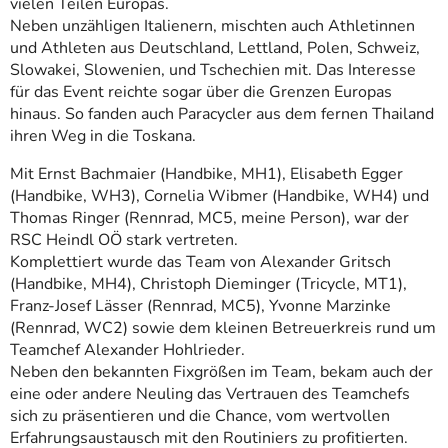
vielen Teilen Europas.
Neben unzähligen Italienern, mischten auch Athletinnen
und Athleten aus Deutschland, Lettland, Polen, Schweiz,
Slowakei, Slowenien, und Tschechien mit. Das Interesse
für das Event reichte sogar über die Grenzen Europas
hinaus. So fanden auch Paracycler aus dem fernen Thailand
ihren Weg in die Toskana.
Mit Ernst Bachmaier (Handbike, MH1), Elisabeth Egger
(Handbike, WH3), Cornelia Wibmer (Handbike, WH4) und
Thomas Ringer (Rennrad, MC5, meine Person), war der
RSC Heindl OÖ stark vertreten.
Komplettiert wurde das Team von Alexander Gritsch
(Handbike, MH4), Christoph Dieminger (Tricycle, MT1),
Franz-Josef Lässer (Rennrad, MC5), Yvonne Marzinke
(Rennrad, WC2) sowie dem kleinen Betreuerkreis rund um
Teamchef Alexander Hohlrieder.
Neben den bekannten Fixgrößen im Team, bekam auch der
eine oder andere Neuling das Vertrauen des Teamchefs
sich zu präsentieren und die Chance, vom wertvollen
Erfahrungsaustausch mit den Routiniers zu profitierten.