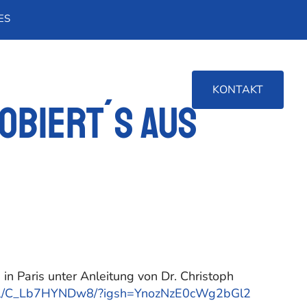
ES
KONTAKT
obiert´s aus
 Paris unter Anleitung von Dr. Christoph
reel/C_Lb7HYNDw8/?igsh=YnozNzE0cWg2bGl2