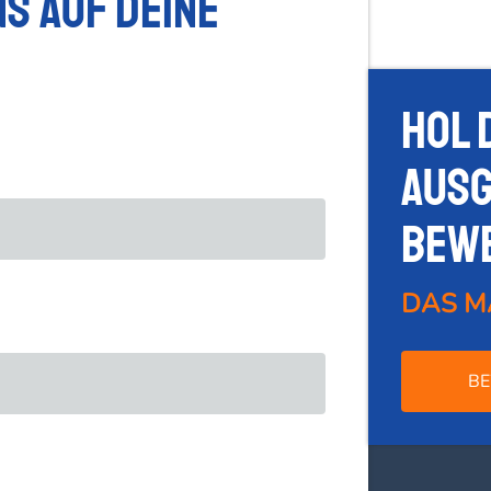
s auf deine
Hol 
Ausg
Bew
DAS M
BE