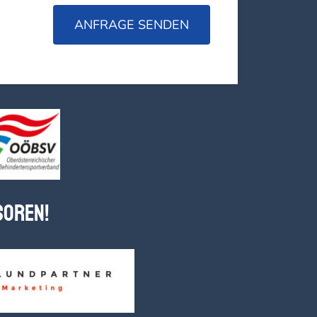
soren!