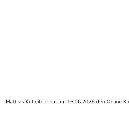
Mathias Kufleitner hat am 16.06.2026 den Online Kurs