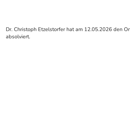
Dr. Christoph Etzelstorfer hat am 12.05.2026 den Onl
absolviert.