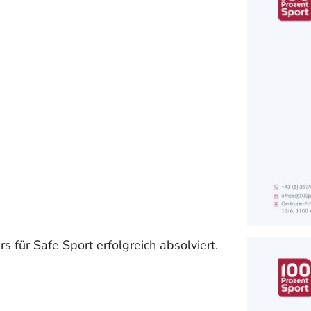
 für Safe Sport erfolgreich absolviert.