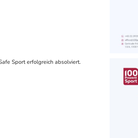
fe Sport erfolgreich absolviert.