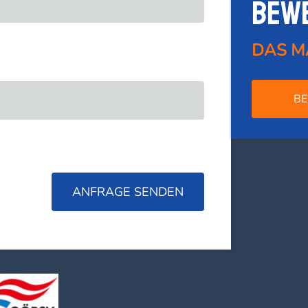
Bew
DAS M
BE