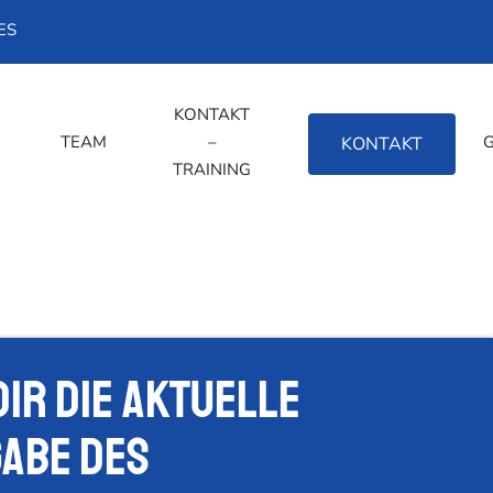
ES
KONTAKT
TEAM
–
REGELWERK
KONTAKT
TRAINING
dir die Aktuelle
abe des