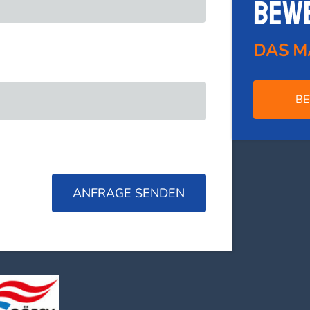
Bew
DAS M
BE