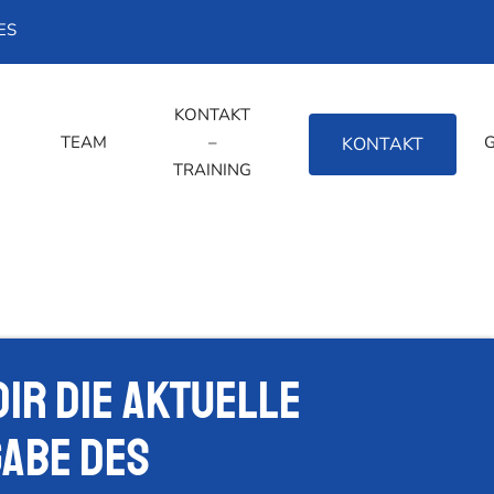
ES
KONTAKT
TEAM
–
REGELWERK
KONTAKT
TRAINING
dir die Aktuelle
abe des